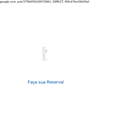
google.com, pub-5756459100072861, DIRECT, f08c47fec0942fa0
Inovação em cada sorriso!
Faça sua Reserva!